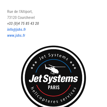
Rue de l’Altiport,
73120 Courchevel
+33 (0)4 75 85 43 20
info@jshs.fr
www.jshs.fr