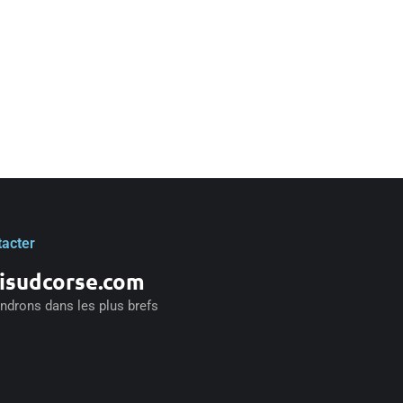
tacter
isudcorse.com
drons dans les plus brefs