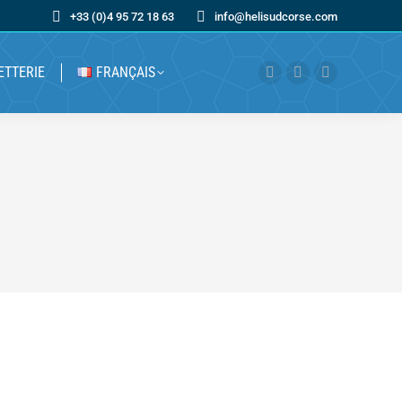
+33 (0)4 95 72 18 63
info@helisudcorse.com
ETTERIE
FRANÇAIS